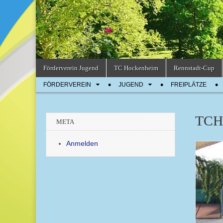
Skip
Main
Förderverein Jugend
TC Hockenheim
Rennstadt-Cup
to
menu
Sub
content
FÖRDERVEREIN
JUGEND
FREIPLÄTZE
menu
TCH
META
Anmelden