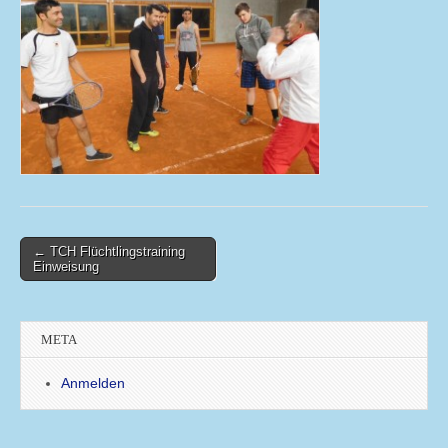
Post
← TCH Flüchtlingstraining
Einweisung
navigation
META
Anmelden