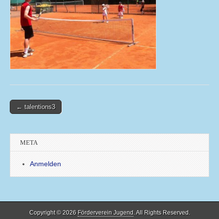
Post
← talentions3
navigation
META
Anmelden
Copyright © 2026
Förderverein Jugend
. All Rights Reserved.