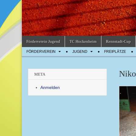
Skip
Main
Förderverein Jugend
TC Hockenheim
Rennstadt-Cup
to
menu
Sub
content
FÖRDERVEREIN
JUGEND
FREIPLÄTZE
menu
Niko
META
Anmelden