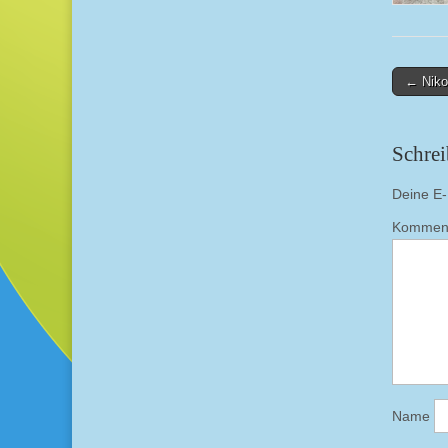
Post
← Niko
navigati
Schre
Deine E-M
Kommen
Name