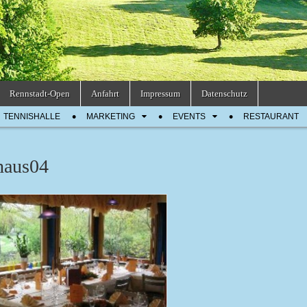
Rennstadt-Open
Anfahrt
Impressum
Datenschutz
TENNISHALLE
MARKETING
EVENTS
RESTAURANT
haus04