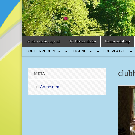
Skip
Main
Förderverein Jugend
TC Hockenheim
Rennstadt-Cup
to
menu
Sub
content
FÖRDERVEREIN
JUGEND
FREIPLÄTZE
menu
club
META
Anmelden