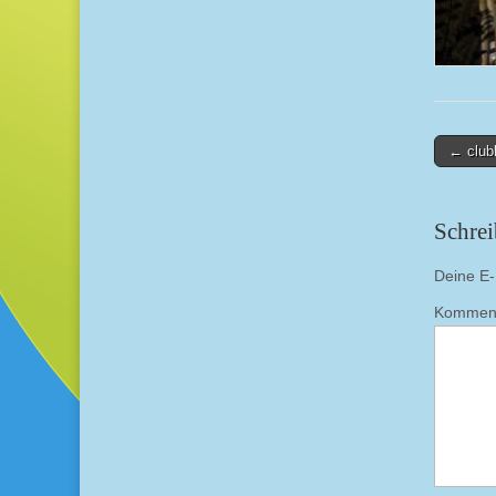
Post
← club
navigati
Schre
Deine E-M
Kommen