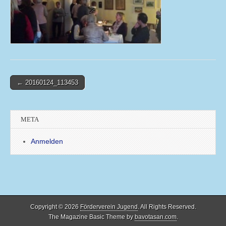
Post
← 20160124_113453
navigation
META
Anmelden
Copyright © 2026
Förderverein Jugend
. All Rights Reserved.
The Magazine Basic Theme by
bavotasan.com
.