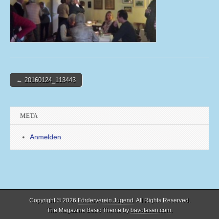
Post
← 20160124_113443
navigation
META
Anmelden
Copyright © 2026
Förderverein Jugend
. All Rights Reserved.
The Magazine Basic Theme by
bavotasan.com
.