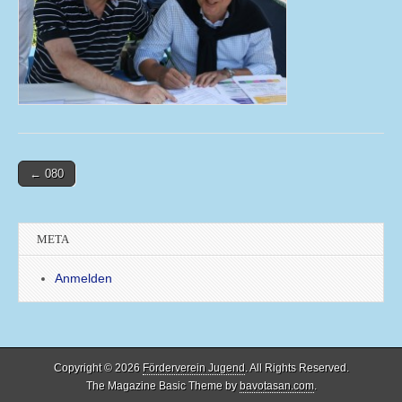
Post
← 080
navigation
META
Anmelden
Copyright © 2026
Förderverein Jugend
. All Rights Reserved.
The Magazine Basic Theme by
bavotasan.com
.