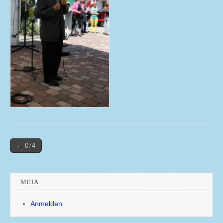
Post
← 074
navigation
META
Anmelden