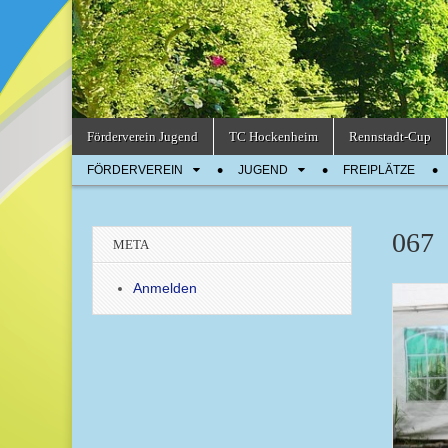
Skip
Main
Förderverein Jugend
TC Hockenheim
Rennstadt-Cup
to
menu
Sub
content
FÖRDERVEREIN
JUGEND
FREIPLÄTZE
menu
067
META
Anmelden