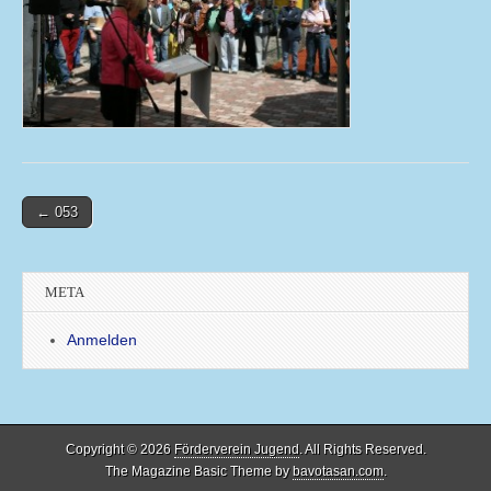
Post
← 053
navigation
META
Anmelden
Copyright © 2026
Förderverein Jugend
. All Rights Reserved.
The Magazine Basic Theme by
bavotasan.com
.