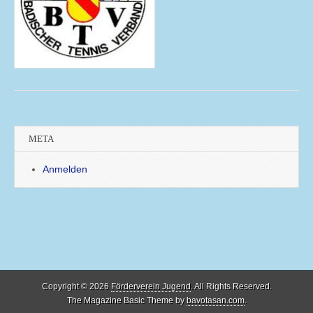
META
Anmelden
Copyright © 2026
Förderverein Jugend
. All Rights Reserved.
The Magazine Basic Theme by
bavotasan.com
.